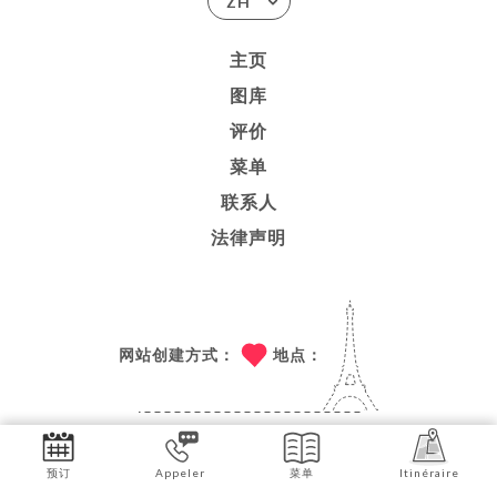
ZH
主页
图库
评价
菜单
联系人
法律声明
网站创建方式：
地点：
技术支持：
UNIITI
预订
Appeler
菜单
Itinéraire
© COPYRIGHT 2026 - LES 3 BORNÉS - 保留所有权利