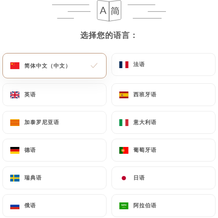
2022年圣埃米利翁山葡萄酒
选择您的语言：
选择您的语言：
奥普莱桑斯城堡
36,00€
法语
法语
简体中文（中文）
简体中文（中文）
布尔格伊有机 AOC
“释放”2024 年 Lamé Delisle Boucard 酒庄
英语
英语
西班牙语
西班牙语
36,00€
加泰罗尼亚语
加泰罗尼亚语
意大利语
意大利语
谢韦尔尼 2023
德莱尔庄园
德语
德语
葡萄牙语
葡萄牙语
39,00€
瑞典语
瑞典语
日语
日语
Menetou Salon 2022
罗克德拉贝
俄语
俄语
阿拉伯语
阿拉伯语