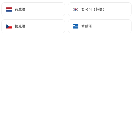
57,00€
荷兰语
荷兰语
한국어（韩语）
한국어（韩语）
勃艮第布西城堡黑比诺 2024
洛朗·科纳德酒庄
捷克语
捷克语
希腊语
希腊语
61,00€
桑塞尔红葡萄酒 2022
富尼耶酒庄
66,00€
克罗兹-埃尔米塔日草图 2025
高级底盘领域
67,00€
热夫雷-香贝丹 2022
马尚德格里洛特酒庄