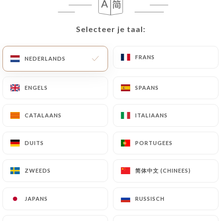
Selecteer je taal:
Selecteer je taal:
FRANS
FRANS
NEDERLANDS
NEDERLANDS
ENGELS
ENGELS
SPAANS
SPAANS
CATALAANS
CATALAANS
ITALIAANS
ITALIAANS
DUITS
DUITS
PORTUGEES
PORTUGEES
简体中文 (CHINEES)
简体中文 (CHINEES)
ZWEEDS
ZWEEDS
JAPANS
JAPANS
RUSSISCH
RUSSISCH