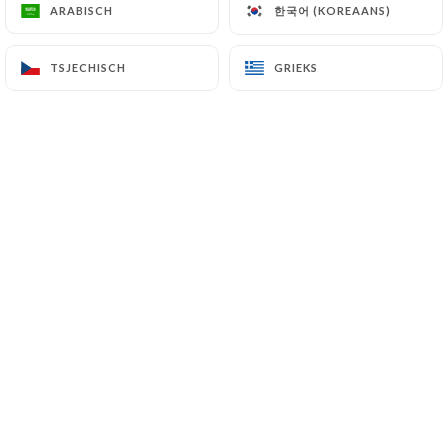
한국어 (KOREAANS)
한국어 (KOREAANS)
ARABISCH
ARABISCH
TSJECHISCH
TSJECHISCH
GRIEKS
GRIEKS