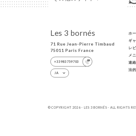
Les 3 bornés
ホ
ギ
71 Rue Jean-Pierre Timbaud
レ
75011 Paris France
メ
+33983759703
連
法
JA
© COPYRIGHT 2026 - LES 3 BORNÉS - ALL RIGHTS R