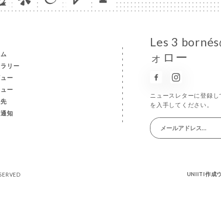
Les 3 b
ーム
ォロー
ャラリー
ビュー
ニュー
ニュースレターに登録し
絡先
を入手してください。
的通知
UNIITI作
ESERVED